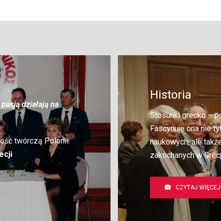
Historia
pasją działają na
Stosunki grecko – po
Fascynuje ona nie t
ość twórczą Polonii.
naukowych, ale takż
ecji
zakochanych w Grecj
CZYTAJ WIĘCEJ