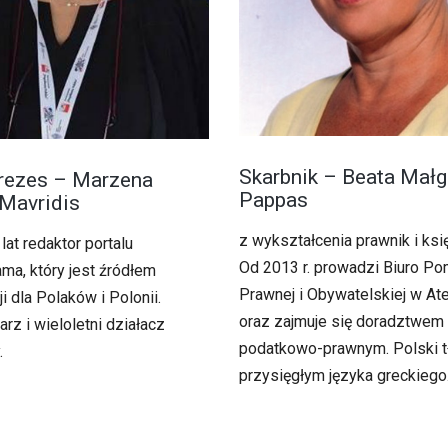
Skarbnik – Beata Małg
rezes – Marzena
Pappas
Mavridis
z wykształcenia prawnik i ks
lat redaktor portalu
Οd 2013 r. prowadzi Biuro P
ma, który jest źródłem
Prawnej i Obywatelskiej w At
i dla Polaków i Polonii.
oraz zajmuje się doradztwem
arz i wieloletni działacz
podatkowo-prawnym. Polski 
.
przysięgłym języka greckiego