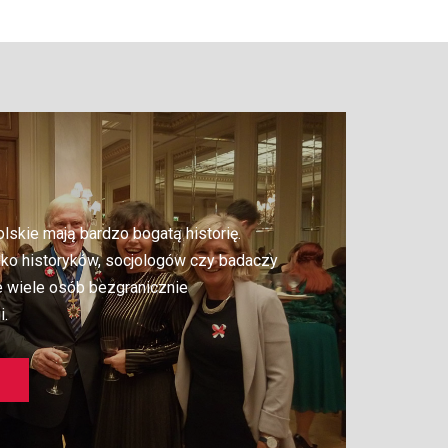
lskie mają bardzo bogatą historię.
ylko historyków, socjologów czy badaczy
e wiele osób bezgranicznie
i.