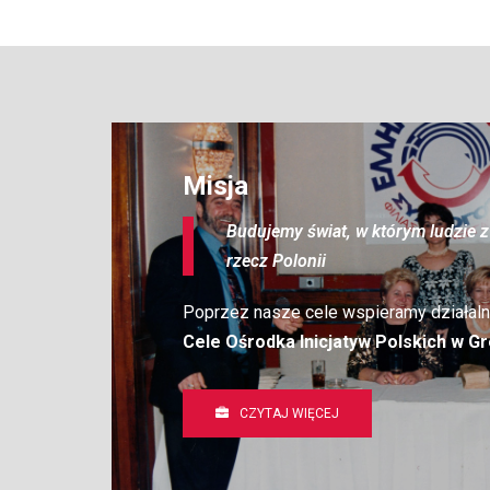
Misja
Budujemy świat, w którym ludzie z 
rzecz Polonii
Poprzez nasze cele wspieramy działaln
Cele Ośrodka Inicjatyw Polskich w Gr
CZYTAJ WIĘCEJ