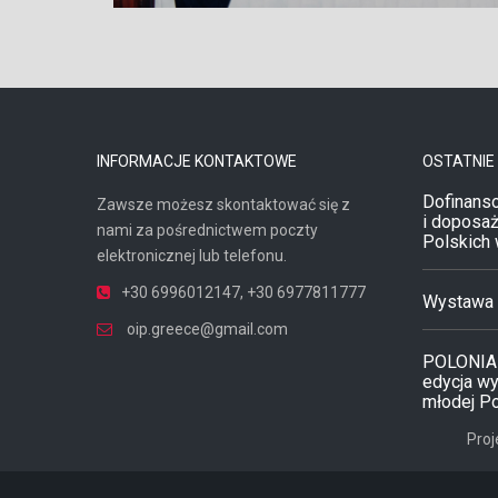
INFORMACJE KONTAKTOWE
OSTATNIE
Dofinanso
Zawsze możesz skontaktować się z
i doposaż
nami za pośrednictwem poczty
Polskich 
elektronicznej lub telefonu.
+30 6996012147
,
+30 6977811777
Wystawa a
oip.greece@gmail.com
POLONIA
edycja w
młodej P
Proj