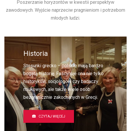
Poszerzanie horyzontów w kwestii perspektyw
zawodowych. Wyjście naprzeciw pragnieniom i potrzebom
młodych ludzi.
Historia
Stosunki grecko – polskie mają bardzo
bogatą historię. Fascynuje ona nie tylko
historyków, socjologów czy badaczy
naukowych, ale także wiele osób
bezgranicznie zakochanych w Grecji.
CZYTAJ WIĘCEJ