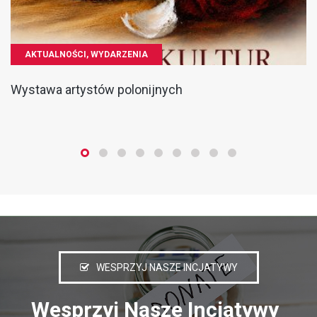
AKTUALNOŚCI, WYDARZENIA
Wystawa artystów polonijnych
WESPRZYJ NASZE INCJATYWY
Wesprzyj Nasze Incjatywy