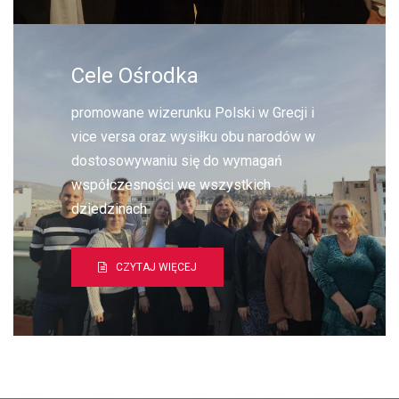
Cele Ośrodka
promowane wizerunku Polski w Grecji i
vice versa oraz wysiłku obu narodów w
dostosowywaniu się do wymagań
współczesności we wszystkich
dziedzinach
CZYTAJ WIĘCEJ