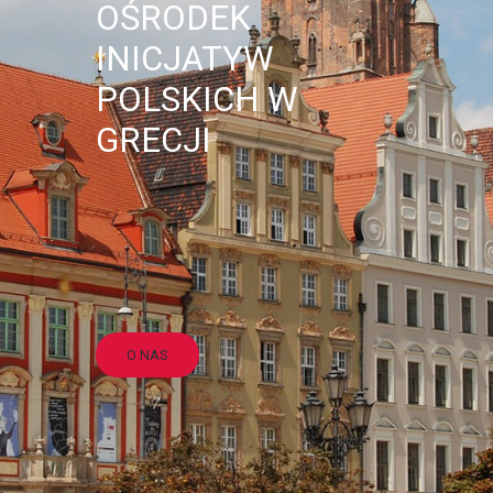
OŚRODEK
INICJATYW
POLSKICH W
GRECJI
O NAS