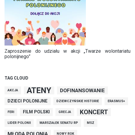
Zaproszenie do udziału w akcji „Twarze wolontariatu
polonijnego”
TAG CLOUD
ATENY
DOFINANSOWANIE
AKCJA
DZIECI POLONIJNE
DZIEWCZYŃSKIE HISTORIE
ERASMUS+
KONCERT
FILM POLSKI
FERI
GRECJA
LIDER POLONII
MARSZAŁEK SENATU RP
MSZ
MŁODA POLONIA
NOWY ROK