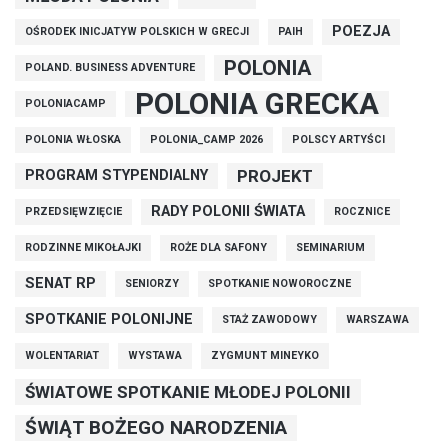
POEZJA
OŚRODEK INICJATYW POLSKICH W GRECJI
PAIH
POLONIA
POLAND. BUSINESS ADVENTURE
POLONIA GRECKA
POLONIACAMP
POLONIA WŁOSKA
POLONIA_CAMP 2026
POLSCY ARTYŚCI
PROJEKT
PROGRAM STYPENDIALNY
RADY POLONII ŚWIATA
PRZEDSIĘWZIĘCIE
ROCZNICE
RODZINNE MIKOŁAJKI
ROŻE DLA SAFONY
SEMINARIUM
SENAT RP
SENIORZY
SPOTKANIE NOWOROCZNE
SPOTKANIE POLONIJNE
STAŻ ZAWODOWY
WARSZAWA
WOLENTARIAT
WYSTAWA
ZYGMUNT MINEYKO
ŚWIATOWE SPOTKANIE MŁODEJ POLONII
ŚWIĄT BOŻEGO NARODZENIA