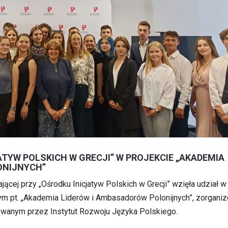
ATYW POLSKICH W GRECJI” W PROJEKCIE „AKADEMIA
ONIJNYCH”
ającej przy „Ośrodku Inicjatyw Polskich w Grecji” wzięła udział w
m pt. „Akademia Liderów i Ambasadorów Polonijnych”, zorgan
owanym przez Instytut Rozwoju Języka Polskiego.