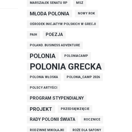
MARSZAŁEK SENATU RP
MSZ
MŁODA POLONIA
NOWY ROK
OŚRODEK INICJATYW POLSKICH W GRECJI
POEZJA
PAIH
POLAND. BUSINESS ADVENTURE
POLONIA
POLONIACAMP
POLONIA GRECKA
POLONIA WŁOSKA
POLONIA_CAMP 2026
POLSCY ARTYŚCI
PROGRAM STYPENDIALNY
PROJEKT
PRZEDSIĘWZIĘCIE
RADY POLONII ŚWIATA
ROCZNICE
RODZINNE MIKOŁAJKI
ROŻE DLA SAFONY