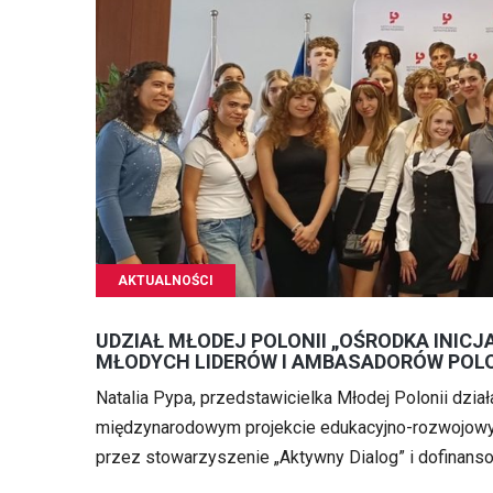
AKTUALNOŚCI
UDZIAŁ MŁODEJ POLONII „OŚRODKA INICJ
MŁODYCH LIDERÓW I AMBASADORÓW POL
Natalia Pypa, przedstawicielka Młodej Polonii dział
międzynarodowym projekcie edukacyjno-rozwojowy
przez stowarzyszenie „Aktywny Dialog” i dofinans