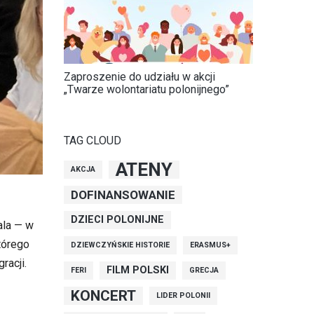
Zaproszenie do udziału w akcji
„Twarze wolontariatu polonijnego”
TAG CLOUD
ATENY
AKCJA
DOFINANSOWANIE
DZIECI POLONIJNE
ala — w
tórego
DZIEWCZYŃSKIE HISTORIE
ERASMUS+
racji.
FILM POLSKI
FERI
GRECJA
KONCERT
LIDER POLONII