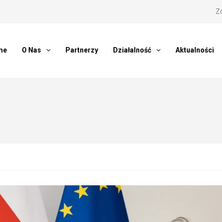
Z
me
O Nas
Partnerzy
Działalność
Aktualności