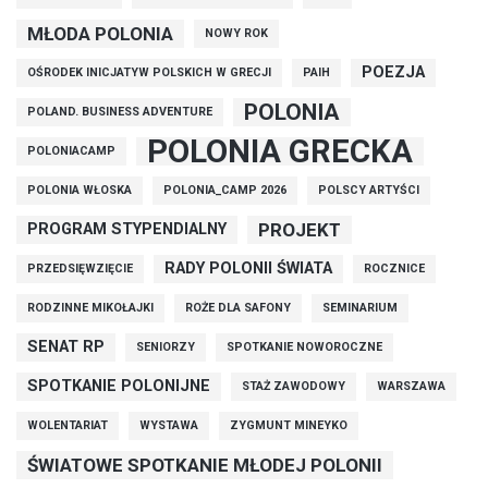
MŁODA POLONIA
NOWY ROK
POEZJA
OŚRODEK INICJATYW POLSKICH W GRECJI
PAIH
POLONIA
POLAND. BUSINESS ADVENTURE
POLONIA GRECKA
POLONIACAMP
POLONIA WŁOSKA
POLONIA_CAMP 2026
POLSCY ARTYŚCI
PROJEKT
PROGRAM STYPENDIALNY
RADY POLONII ŚWIATA
PRZEDSIĘWZIĘCIE
ROCZNICE
RODZINNE MIKOŁAJKI
ROŻE DLA SAFONY
SEMINARIUM
SENAT RP
SENIORZY
SPOTKANIE NOWOROCZNE
SPOTKANIE POLONIJNE
STAŻ ZAWODOWY
WARSZAWA
WOLENTARIAT
WYSTAWA
ZYGMUNT MINEYKO
ŚWIATOWE SPOTKANIE MŁODEJ POLONII