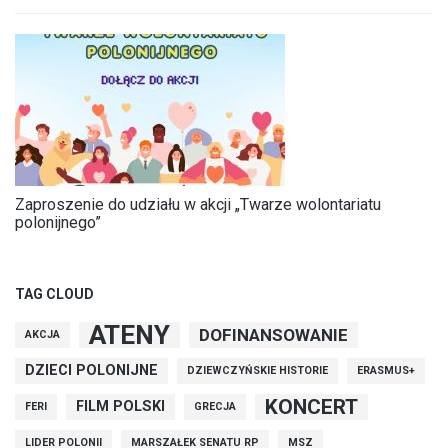
Zaproszenie do udziału w akcji „Twarze wolontariatu
polonijnego”
TAG CLOUD
ATENY
DOFINANSOWANIE
AKCJA
DZIECI POLONIJNE
DZIEWCZYŃSKIE HISTORIE
ERASMUS+
KONCERT
FILM POLSKI
FERI
GRECJA
LIDER POLONII
MARSZAŁEK SENATU RP
MSZ