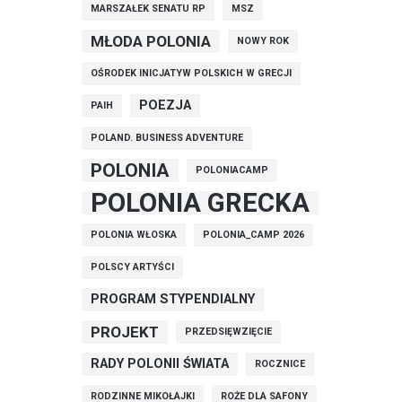
MARSZAŁEK SENATU RP
MSZ
MŁODA POLONIA
NOWY ROK
OŚRODEK INICJATYW POLSKICH W GRECJI
POEZJA
PAIH
POLAND. BUSINESS ADVENTURE
POLONIA
POLONIACAMP
POLONIA GRECKA
POLONIA WŁOSKA
POLONIA_CAMP 2026
POLSCY ARTYŚCI
PROGRAM STYPENDIALNY
PROJEKT
PRZEDSIĘWZIĘCIE
RADY POLONII ŚWIATA
ROCZNICE
RODZINNE MIKOŁAJKI
ROŻE DLA SAFONY