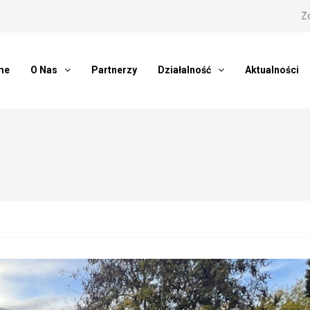
Z
me
O Nas
Partnerzy
Działalność
Aktualności