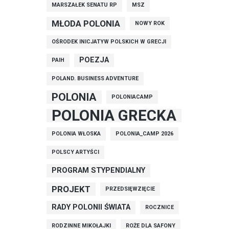
MARSZAŁEK SENATU RP
MSZ
MŁODA POLONIA
NOWY ROK
OŚRODEK INICJATYW POLSKICH W GRECJI
POEZJA
PAIH
POLAND. BUSINESS ADVENTURE
POLONIA
POLONIACAMP
POLONIA GRECKA
POLONIA WŁOSKA
POLONIA_CAMP 2026
POLSCY ARTYŚCI
PROGRAM STYPENDIALNY
PROJEKT
PRZEDSIĘWZIĘCIE
RADY POLONII ŚWIATA
ROCZNICE
RODZINNE MIKOŁAJKI
ROŻE DLA SAFONY