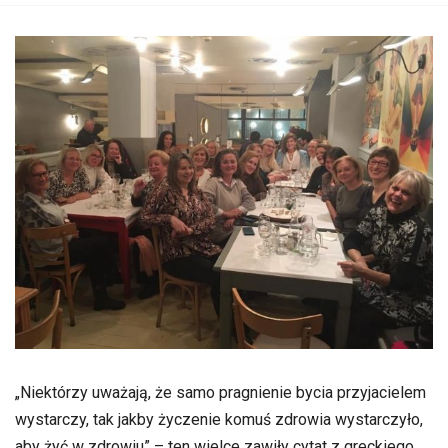
„Niektórzy uważają, że samo pragnienie bycia przyjacielem
wystarczy, tak jakby życzenie komuś zdrowia wystarczyło,
aby żyć w zdrowiu” – ten wielce zawiły cytat z greckiego