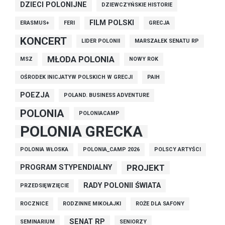
DZIECI POLONIJNE
DZIEWCZYŃSKIE HISTORIE
FILM POLSKI
ERASMUS+
FERI
GRECJA
KONCERT
LIDER POLONII
MARSZAŁEK SENATU RP
MŁODA POLONIA
MSZ
NOWY ROK
OŚRODEK INICJATYW POLSKICH W GRECJI
PAIH
POEZJA
POLAND. BUSINESS ADVENTURE
POLONIA
POLONIACAMP
POLONIA GRECKA
POLONIA WŁOSKA
POLONIA_CAMP 2026
POLSCY ARTYŚCI
PROJEKT
PROGRAM STYPENDIALNY
RADY POLONII ŚWIATA
PRZEDSIĘWZIĘCIE
ROCZNICE
RODZINNE MIKOŁAJKI
ROŻE DLA SAFONY
SENAT RP
SEMINARIUM
SENIORZY