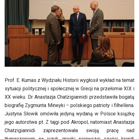
Prof. E. Kumas z Wydziału Historii wygłosił wykład na temat
sytuacji politycznej i społecznej w Grecji na przełomie XIX i
XX wieku. Dr Anastazja Chatzigiannidi przedstawiła bogatą
biografię Zygmunta Mineyki – polskiego patrioty i filhellena.
Justyna Słowik omówiła jedyną wydaną w Polsce książkę
jego autorstwa pt. Z tajgi pod Akropol, natomiast Anastazja
Chatzigiannidi zaprezentowała swoją pracę nad
tłumaczeniem na język grecki pierwszej części kronik