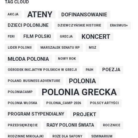
TAG CLOUD
ATENY
DOFINANSOWANIE
AKCJA
DZIECI POLONIJNE
DZIEWCZYŃSKIE HISTORIE
ERASMUS+
KONCERT
FILM POLSKI
FERI
GRECJA
LIDER POLONII
MARSZAŁEK SENATU RP
MSZ
MŁODA POLONIA
NOWY ROK
POEZJA
OŚRODEK INICJATYW POLSKICH W GRECJI
PAIH
POLONIA
POLAND. BUSINESS ADVENTURE
POLONIA GRECKA
POLONIACAMP
POLONIA WŁOSKA
POLONIA_CAMP 2026
POLSCY ARTYŚCI
PROJEKT
PROGRAM STYPENDIALNY
RADY POLONII ŚWIATA
PRZEDSIĘWZIĘCIE
ROCZNICE
RODZINNE MIKOŁAJKI
ROŻE DLA SAFONY
SEMINARIUM