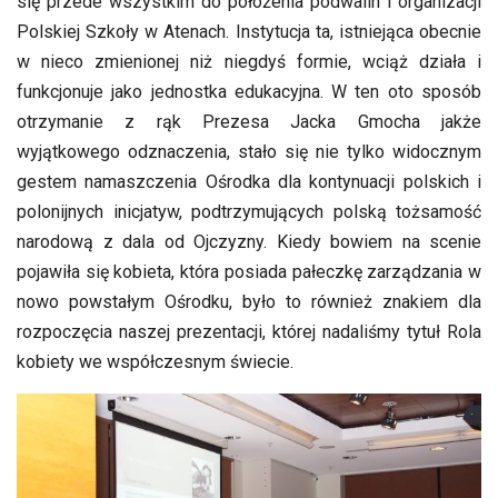
się przede wszystkim do położenia podwalin i organizacji
Polskiej Szkoły w Atenach. Instytucja ta, istniejąca obecnie
w nieco zmienionej niż niegdyś formie, wciąż działa i
funkcjonuje jako jednostka edukacyjna. W ten oto sposób
otrzymanie z rąk Prezesa Jacka Gmocha jakże
wyjątkowego odznaczenia, stało się nie tylko widocznym
gestem namaszczenia Ośrodka dla kontynuacji polskich i
polonijnych inicjatyw, podtrzymujących polską tożsamość
narodową z dala od Ojczyzny. Kiedy bowiem na scenie
pojawiła się kobieta, która posiada pałeczkę zarządzania w
nowo powstałym Ośrodku, było to również znakiem dla
rozpoczęcia naszej prezentacji, której nadaliśmy tytuł Rola
kobiety we współczesnym świecie.