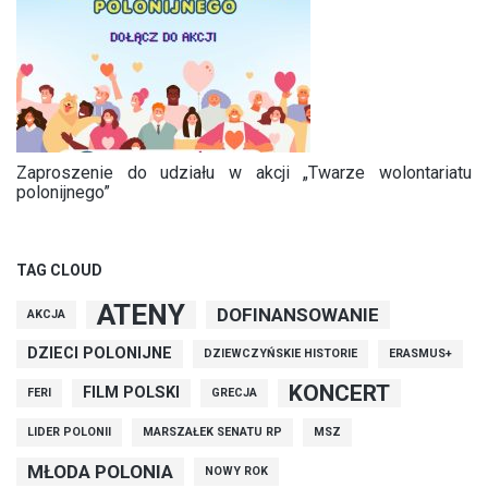
Zaproszenie do udziału w akcji „Twarze wolontariatu
polonijnego”
TAG CLOUD
ATENY
DOFINANSOWANIE
AKCJA
DZIECI POLONIJNE
DZIEWCZYŃSKIE HISTORIE
ERASMUS+
KONCERT
FILM POLSKI
FERI
GRECJA
LIDER POLONII
MARSZAŁEK SENATU RP
MSZ
MŁODA POLONIA
NOWY ROK