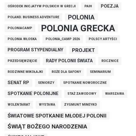
POEZJA
OŚRODEK INICJATYW POLSKICH W GRECJI
PAIH
POLONIA
POLAND. BUSINESS ADVENTURE
POLONIA GRECKA
POLONIACAMP
POLONIA WŁOSKA
POLONIA_CAMP 2026
POLSCY ARTYŚCI
PROJEKT
PROGRAM STYPENDIALNY
RADY POLONII ŚWIATA
PRZEDSIĘWZIĘCIE
ROCZNICE
RODZINNE MIKOŁAJKI
ROŻE DLA SAFONY
SEMINARIUM
SENAT RP
SENIORZY
SPOTKANIE NOWOROCZNE
SPOTKANIE POLONIJNE
STAŻ ZAWODOWY
WARSZAWA
WOLENTARIAT
WYSTAWA
ZYGMUNT MINEYKO
ŚWIATOWE SPOTKANIE MŁODEJ POLONII
ŚWIĄT BOŻEGO NARODZENIA